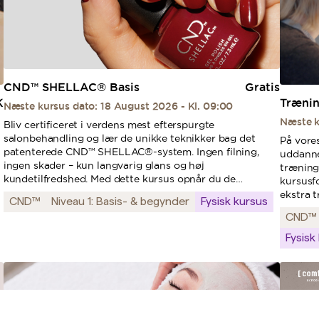
CND™ SHELLAC® Basis
Gratis
K
Træni
Næste kursus dato: 18 August 2026 - Kl. 09:00
Næste k
Bliv certificeret i verdens mest efterspurgte
salonbehandling og lær de unikke teknikker bag det
På vore
patenterede CND™ SHELLAC®-system. Ingen filning,
uddanne
ingen skader – kun langvarig glans og høj
trænings
kundetilfredshed. Med dette kursus opnår du de
kursusf
færdigheder, der giver dine kunder perfekte resultater
ekstra t
CND™
Niveau 1: Basis- & begynder
Fysisk kursus
og sikrer dig en af branchens højeste indtjeninger.
helt kla
CND™ 
dygtige 
udfordr
Fysisk
teknikke
korrekt
maksima