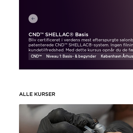
CND™ SHELLAC® Basis
Bliv certificeret i verdens mest efterspurgte salo
patenterede CND™ SHELLAC®-system. Ingen filning,
kundetilfredshed. Med dette kursus opnår du de fæ
resultater og sikrer dig en af branchens højeste in
CND™
Niveau 1: Basis- & begynder
København Århus 
ALLE KURSER