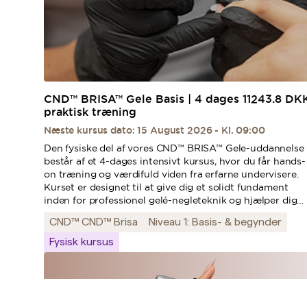
CND™ BRISA™ Gele Basis | 4 dages
11243.8
DK
praktisk træning
Næste kursus dato: 15 August 2026 - Kl. 09:00
Den fysiske del af vores CND™ BRISA™ Gele-uddannelse
består af et 4-dages intensivt kursus, hvor du får hands-
on træning og værdifuld viden fra erfarne undervisere.
Kurset er designet til at give dig et solidt fundament
inden for professionel gelé-negleteknik og hjælper dig
med at mestre CND™ BRISA™ Gele-produkter.I løbet af
CND™ CND™ Brisa
Niveau 1: Basis- & begynder
de fire dage vil du lære alt fra basale teknikker til
avancerede metoder.
Fysisk kursus