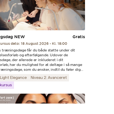
ngsdag NEW
Gratis
ursus dato: 18 August 2026 - Kl. 18:00
s træningsdage får du både støtte under dit
lsesforløb og efterfølgende. Udover de
dage, der allerede er inkluderet i dit
orløb, har du mulighed for at deltage i så mange
ræningsdage, som du ønsker, indtil du føler dig
r til eksamen. På træningsdagene står vores
Light Elegance
Niveau 2: Avanceret
undervisere klar til at hjælpe dig med alle dine
inger, øge din hastighed og finpudse dine
 kursus
r. Vi fokuserer på at finde balancen mellem
 længde og form samt opbygning af neglene for
l holdbarhed og et professionelt resultat.